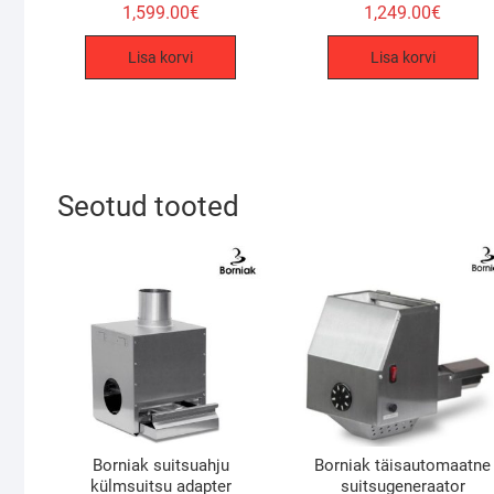
1,599.00
€
1,249.00
€
Lisa korvi
Lisa korvi
Seotud tooted
Borniak suitsuahju
Borniak täisautomaatne
külmsuitsu adapter
suitsugeneraator