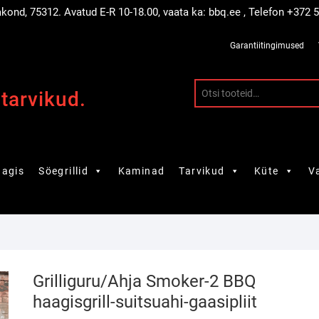
akond, 75312. Avatud E-R 10-18.00, vaata ka: bbq.ee , Telefon +372
Garantiitingimused
 tarvikud.
agis
Söegrillid
Kaminad
Tarvikud
Küte
V
Grilliguru/Ahja Smoker-2 BBQ
haagisgrill-suitsuahi-gaasipliit