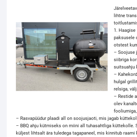
Järelveetav
lihtne tra
toitlustami
1. Haagise 
paksusele 
otstest kum
– Soojuse j
siibriga ko
suitsuahju 
– Kahekord
hulgal gril
relsiga, vä
– Restide a
olev kanalt
fooliumiga,
– Rasvapüüdur plaadi all on soojusjaoti, mis jagab küttekold
– BBQ ahju kütmiseks on miini all tuhasahtliga küttekolle.
küljest lihtsalt ära tuledega tagapaneel, mis kinnitub raami 