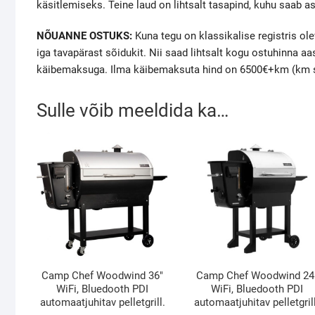
käsitlemiseks. Teine laud on lihtsalt tasapind, kuhu saab as
NÕUANNE OSTUKS:
Kuna tegu on klassikalise registris ole
iga tavapärast sõidukit. Nii saad lihtsalt kogu ostuhinna a
käibemaksuga. Ilma käibemaksuta hind on 6500€+km (km sa
Sulle võib meeldida ka…
Camp Chef Woodwind 36″
Camp Chef Woodwind 24
WiFi, Bluedooth PDI
WiFi, Bluedooth PDI
automaatjuhitav pelletgrill.
automaatjuhitav pelletgril