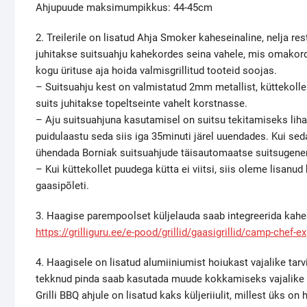
Ahjupuude maksimumpikkus: 44-45cm
2. Treilerile on lisatud Ahja Smoker kaheseinaline, nelja rest
juhitakse suitsuahju kahekordes seina vahele, mis omakord
kogu ürituse aja hoida valmisgrillitud tooteid soojas.
– Suitsuahju kest on valmistatud 2mm metallist, küttekoll
suits juhitakse topeltseinte vahelt korstnasse.
– Aju suitsuahjuna kasutamisel on suitsu tekitamiseks liha
puidulaastu seda siis iga 35minuti järel uuendades. Kui seda
ühendada Borniak suitsuahjude täisautomaatse suitsugener
– Kui küttekollet puudega kütta ei viitsi, siis oleme lisanu
gaasipõleti.
3. Haagise parempoolset küljelauda saab integreerida kahe
https://grilliguru.ee/e-pood/grillid/gaasigrillid/camp-chef-e
4. Haagisele on lisatud alumiiniumist hoiukast vajalike tar
tekknud pinda saab kasutada muude kokkamiseks vajalike t
Grilli BBQ ahjule on lisatud kaks küljeriiulit, millest üks 