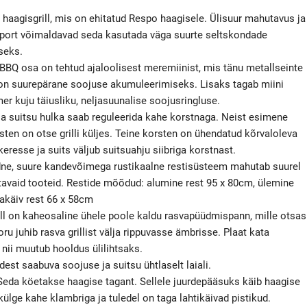
 haagisgrill, mis on ehitatud Respo haagisele. Ülisuur mahutavus ja
nsport võimaldavad seda kasutada väga suurte seltskondade
seks.
BBQ osa on tehtud ajaloolisest meremiinist, mis tänu metallseinte
on suurepärane soojuse akumuleerimiseks. Lisaks tagab miini
er kuju täiusliku, neljasuunalise soojusringluse.
a suitsu hulka saab reguleerida kahe korstnaga. Neist esimene
rsten on otse grilli küljes. Teine korsten on ühendatud kõrvaloleva
keresse ja suits väljub suitsuahju siibriga korstnast.
ne, suure kandevõimega rustikaalne restisüsteem mahutab suurel
litavaid tooteid. Restide mõõdud: alumine rest 95 x 80cm, ülemine
ljakäiv rest 66 x 58cm
ll on kaheosaline ühele poole kaldu rasvapüüdmispann, mille otsas
oru juhib rasva grillist välja rippuvasse ämbrisse. Plaat kata
 nii muutub hooldus ülilihtsaks.
est saabuva soojuse ja suitsu ühtlaselt laiali.
 Seda köetakse haagise tagant. Sellele juurdepääsuks käib haagise
külge kahe klambriga ja tuledel on taga lahtikäivad pistikud.