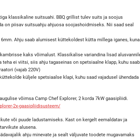
iga klassikaline suitsuahi. BBQ grillist tulev suits ja soojus
a on piisav suitsuahju ahjuosa soojashoidmiseks. Nii saad seal
e 6mm. Ahju saab alumisest küttekoldest kütta millega iganes, kuna
kambrisse kaks võimalust. Klassikalise variandina lisad alusvannil
 teha ei viitsi, siis ahju tagaseinas on spetsiaalne klapp, kuhu saab
aatori (vajab 220V)
d küttekolde küljele spetsiaalse klapi, kuhu saad vajadusel ühendada
augulise võimsa Camp Chef Explorer, 2 korda 7kW gaasipliidi.
xplorer-2x-gaasipliidisusteem/
vikute või puude ladustamiseks. Kast on kergelt eemaldatav ja
arvikute alusena.
on hädavajalik ahju minevate ja sealt väljuvate toodete mugavamaks