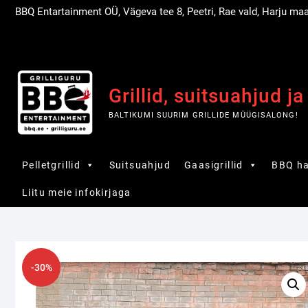
Skip
BBQ Entartainment OÜ, Vägeva tee 8, Peetri, Rae vald, Harju ma
to
content
Grillid, suitsuahjud ja
BALTIKUMI SUURIM GRILLIDE MÜÜGISALONG!
Pelletgrillid
Suitsuahjud
Gaasigrillid
BBQ ha
Liitu meie infokirjaga
-30%