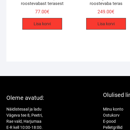
roostevabast terasest
roostevaba teras
77.00
€
249.00
€
Lisa korvi
Lisa korvi
Olulised li
Oleme avatud:
Näidistesaal ja ladu
Minu konto
Vägeva tee 8, Peetri,
Ostukorv
Rae vald, Harjumaa
E-pood
E-R kell 10:00-18:00.
Pelletgrillid