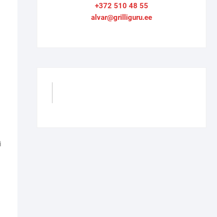
+372 510 48 55
alvar@grilliguru.ee
GrilliGuru
i