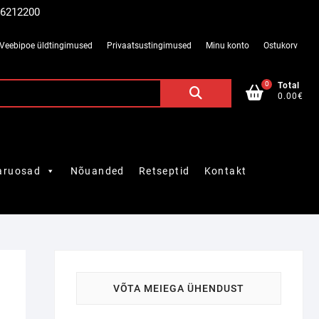
 56212200
Veebipoe üldtingimused
Privaatsustingimused
Minu konto
Ostukorv
0
Otsi:
Total
0.00€
aruosad
Nõuanded
Retseptid
Kontakt
VÕTA MEIEGA ÜHENDUST