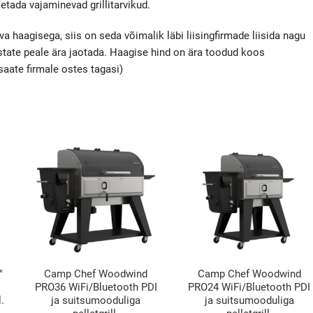
etada vajaminevad grillitarvikud.
va haagisega, siis on seda võimalik läbi liisingfirmade liisida nagu
astate peale ära jaotada. Haagise hind on ära toodud koos
ate firmale ostes tagasi)
″
Camp Chef Woodwind
Camp Chef Woodwind
PRO36 WiFi/Bluetooth PDI
PRO24 WiFi/Bluetooth PDI
l.
ja suitsumooduliga
ja suitsumooduliga