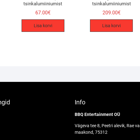
tsinkalumiiniumist
tsinkalumiiniumist
67.00
€
209.00
€
Lisa korvi
Lisa korvi
ngid
Info
BBQ Entertainment OÜ
Vägeva tee 8, Peetri alevik, Rae va
maakond, 75312