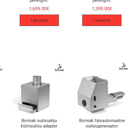
pelletgrill.
pelletgrill.
1,699.00
€
1,399.00
€
Lisa korvi
Lisa korvi
Borniak suitsuahju
Borniak täisautomaatne
külmsuitsu adapter
suitsugeneraator