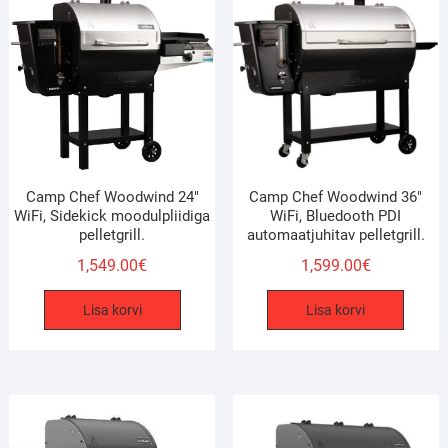
Camp Chef Woodwind 24″
Camp Chef Woodwind 36″
WiFi, Sidekick moodulpliidiga
WiFi, Bluedooth PDI
pelletgrill.
automaatjuhitav pelletgrill.
1,549.00
€
1,599.00
€
Lisa korvi
Lisa korvi