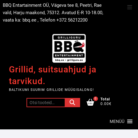
Skip
BBQ Entartainment OÜ, Vägeva tee 8, Peetri, Rae
Top
to
vald, Harju maakond, 75312. Avatud E-R 10-18.00,
Men
content
vaata ka: bbq.ee , Telefon +372 56212200
Grillid, suitsuahjud ja
tarvikud.
BALTIKUMI SUURIM GRILLIDE MÜÜGISALONG!
0
Total
Otsi:
0.00€
MENÜÜ