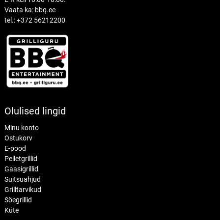
Vaata ka: bbq.ee
tel.: +372 56212200
Olulised lingid
Minu konto
Ostukorv
E-pood
Pelletgrillid
Gaasigrillid
Suitsuahjud
Grilltarvikud
Söegrillid
Küte