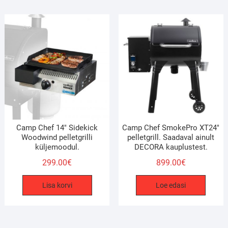
Camp Chef 14″ Sidekick
Camp Chef SmokePro XT24″
Woodwind pelletgrilli
pelletgrill. Saadaval ainult
küljemoodul.
DECORA kauplustest.
299.00
€
899.00
€
Lisa korvi
Loe edasi