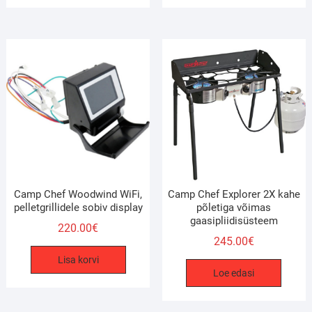
Camp Chef Woodwind WiFi,
Camp Chef Explorer 2X kahe
pelletgrillidele sobiv display
põletiga võimas
gaasipliidisüsteem
220.00
€
245.00
€
Lisa korvi
Loe edasi