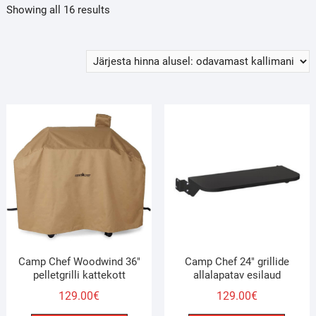
Sorted
Showing all 16 results
by
price:
low
to
high
Camp Chef Woodwind 36″
Camp Chef 24″ grillide
pelletgrilli kattekott
allalapatav esilaud
129.00
€
129.00
€