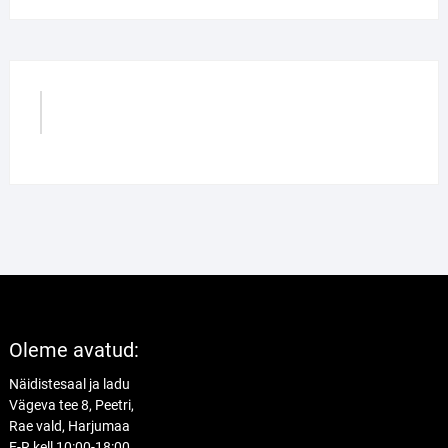
GrilliGuru
Oleme avatud:
Näidistesaal ja ladu
Vägeva tee 8, Peetri,
Rae vald, Harjumaa
E-R kell 10:00-18:00.