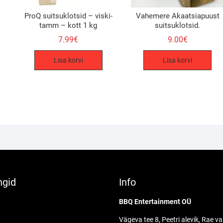
ProQ suitsuklotsid – viski-
Vahemere Akaatsiapuust
tamm – kott 1 kg
suitsuklotsid.
7.99
€
9.00
€
Lisa korvi
Lisa korvi
ngid
Info
BBQ Entertainment OÜ
Vägeva tee 8, Peetri alevik, Rae va