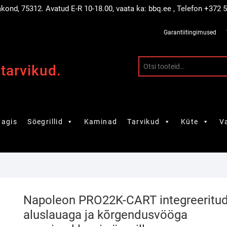
akond, 75312. Avatud E-R 10-18.00, vaata ka: bbq.ee , Telefon +372
Garantiitingimused
 tarvikud.
agis
Söegrillid
Kaminad
Tarvikud
Küte
V
Napoleon PRO22K-CART integreeritu
aluslauaga ja kõrgendusvööga