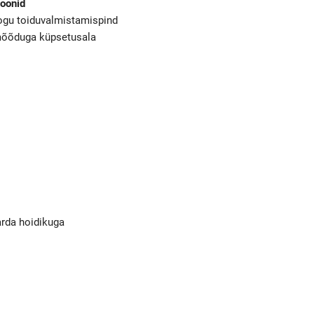
ioonid
gu toiduvalmistamispind
mõõduga küpsetusala
rda hoidikuga