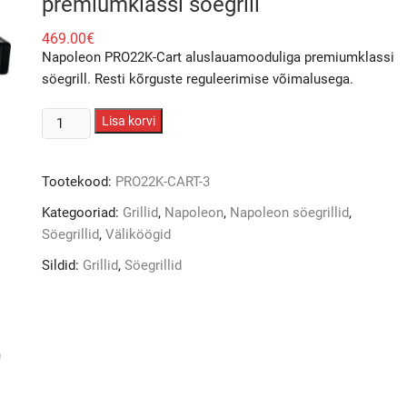
premiumklassi söegrill
469.00
€
Napoleon PRO22K-Cart aluslauamooduliga premiumklassi
söegrill. Resti kõrguste reguleerimise võimalusega.
Napoleon
Lisa korvi
PRO22K-
CART
Tootekood:
PRO22K-CART-3
integreeritud
aluslauaga
Kategooriad:
Grillid
,
Napoleon
,
Napoleon söegrillid
,
ja
Söegrillid
,
Väliköögid
kõrgendusvööga
Sildid:
Grillid
,
Söegrillid
premiumklassi
söegrill
kogus