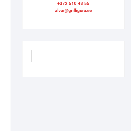
+372 510 48 55
alvar@grilliguru.ee
GrilliGuru