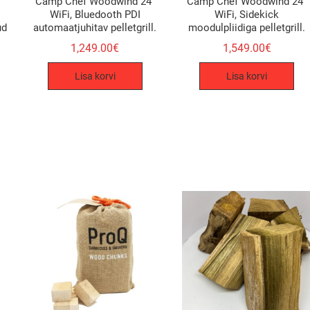
Camp Chef Woodwind 24″
Camp Chef Woodwind 24″
WiFi, Bluedooth PDI
WiFi, Sidekick
ud
automaatjuhitav pelletgrill.
moodulpliidiga pelletgrill.
1,249.00
€
1,549.00
€
Lisa korvi
Lisa korvi