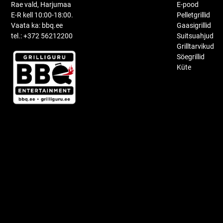
Rae vald, Harjumaa
E-pood
E-R kell 10:00-18:00.
Pelletgrillid
Vaata ka: bbq.ee
Gaasigrillid
tel.: +372 56212200
Suitsuahjud
Grilltarvikud
Söegrillid
Küte