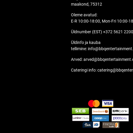
maakond, 75312
Oleme avatud:
E-R 10:00-18:00, Mon-Fri 10:00-1
Üldnumber (EST) +372 5621 220
Üldinfo ja kauba
tellimine:
info@bbqentertainment
Arved:
arved@bbqentertainment
Cateringi info:
catering@bbqente