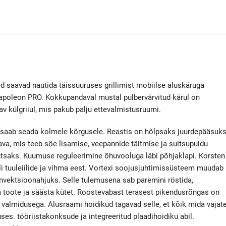
d saavad nautida täissuuruses grillimist mobiilse aluskäruga
Napoleon PRO. Kokkupandaval mustal pulbervärvitud kärul on
v külgriiul, mis pakub palju ettevalmistusruumi.
saab seada kolmele kõrgusele. Reastis on hõlpsaks juurdepääsuk
va, mis teeb söe lisamise, veepannide täitmise ja suitsupuidu
htsaks. Kuumuse reguleerimine õhuvooluga läbi põhjaklapi. Korsten
lli tuuleiilide ja vihma eest. Vortexi soojusjuhtimissüsteem muudab
onvektsioonahjuks. Selle tulemusena sab paremini röstida,
 toote ja säästa kütet. Roostevabast terasest pikendusrõngas on
valmidusega. Alusraami hoidikud tagavad selle, et kõik mida vajat
ses. tööriistakonksude ja integreeritud plaadihoidiku abil.