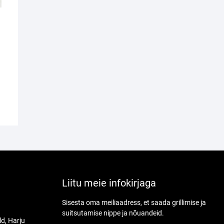
Liitu meie infokirjaga
Sisesta oma meiliaadress, et saada grillimise ja
suitsutamise nippe ja nõuandeid.
ld, Harju