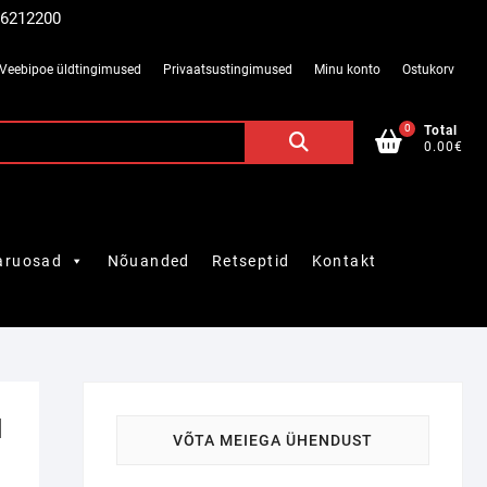
 56212200
Veebipoe üldtingimused
Privaatsustingimused
Minu konto
Ostukorv
0
Otsi:
Total
0.00€
aruosad
Nõuanded
Retseptid
Kontakt
d
VÕTA MEIEGA ÜHENDUST