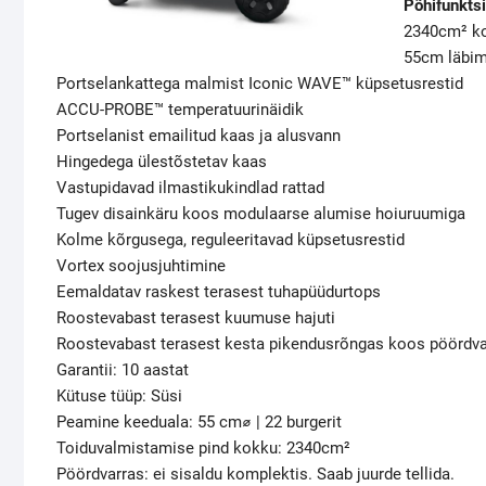
Põhifunkts
2340cm² ko
55cm läbi
Portselankattega malmist Iconic WAVE™ küpsetusrestid
ACCU-PROBE™ temperatuurinäidik
Portselanist emailitud kaas ja alusvann
Hingedega ülestõstetav kaas
Vastupidavad ilmastikukindlad rattad
Tugev disainkäru koos modulaarse alumise hoiuruumiga
Kolme kõrgusega, reguleeritavad küpsetusrestid
Vortex soojusjuhtimine
Eemaldatav raskest terasest tuhapüüdurtops
Roostevabast terasest kuumuse hajuti
Roostevabast terasest kesta pikendusrõngas koos pöördva
Garantii: 10 aastat
Kütuse tüüp: Süsi
Peamine keeduala: 55 cm⌀ | 22 burgerit
Toiduvalmistamise pind kokku: 2340cm²
Pöördvarras: ei sisaldu komplektis. Saab juurde tellida.