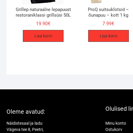
Grillep naturaalne lepapuust
ProQ suitsuklotsid –
restoraniklassi grillsüsi 50L
õunapuu – kott 1 kg
19.90
€
7.99
€
Lisa korvi
Lisa korvi
Olulised li
Oleme avatud:
Näidistesaal ja ladu
Minu konto
Vägeva tee 8, Peetri,
Ostukorv