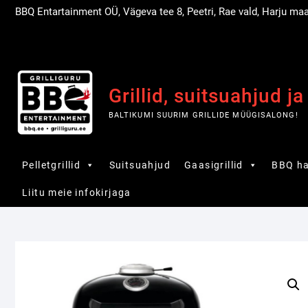
Skip
BBQ Entartainment OÜ, Vägeva tee 8, Peetri, Rae vald, Harju ma
to
content
Grillid, suitsuahjud ja
BALTIKUMI SUURIM GRILLIDE MÜÜGISALONG!
Pelletgrillid
Suitsuahjud
Gaasigrillid
BBQ ha
Liitu meie infokirjaga