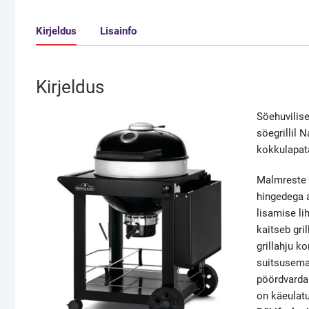
Kirjeldus
Lisainfo
Kirjeldus
Söehuvilise
söegrillil 
kokkulapata
Malmreste 
hingedega a
lisamise li
kaitseb gri
grillahju k
suitsusema
pöördvarda 
on käeulatu